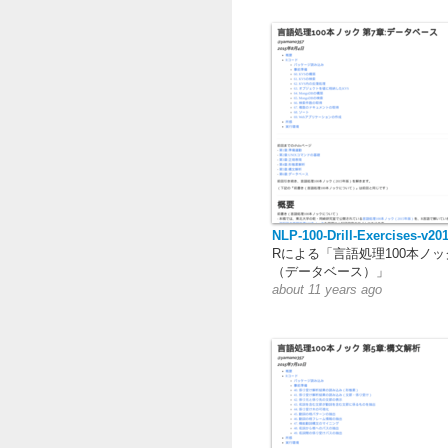
NLP-100-Drill-Exercises-v20
Rによる「言語処理100本ノッ
（データベース）」
about 11 years ago