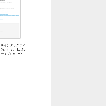
プをインタラクティ
して、 Leaflet
クティブに可視化