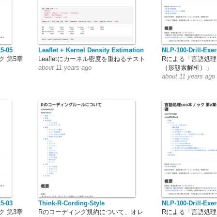
15-05
Leaflet + Kernel Density Estimation
NLP-100-Drill-Exer
ク 第5章
Leafletにカーネル密度を重ねるテスト
Rによる「言語処理1
about 11 years ago
（形態素解析）」
about 11 years ago
15-03
Think-R-Cording-Style
NLP-100-Drill-Exer
ク 第3章
Rのコーディング規約について、オレ
Rによる「言語処理1