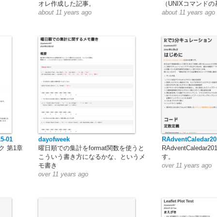
オレ作成した記事。
（UNIXコマンド
about 11 years ago
about 11 years ago
15-01
dayofweek
RAdventCaledar20
ク 第1章
曜日順での集計をformat関数を使うと
RAdventCaleda
こういう書き方になるかな、というメ
す。
モ書き
over 11 years ago
over 11 years ago