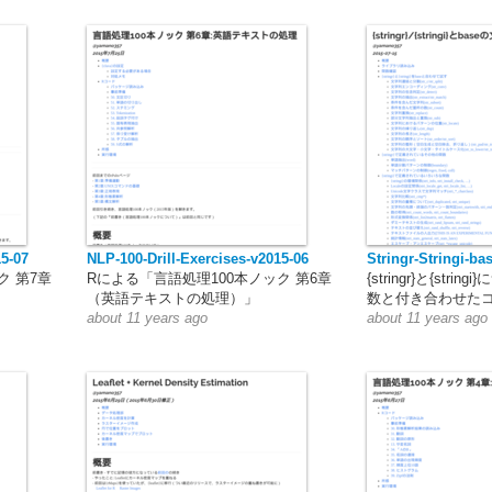
15-07
NLP-100-Drill-Exercises-v2015-06
Stringr-Stringi-ba
ク 第7章
Rによる「言語処理100本ノック 第6章
{stringr}と{stri
（英語テキストの処理）」
数と付き合わせた
about 11 years ago
about 11 years ago