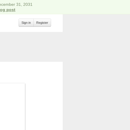
December 31, 2031
log post
Sign in
Register