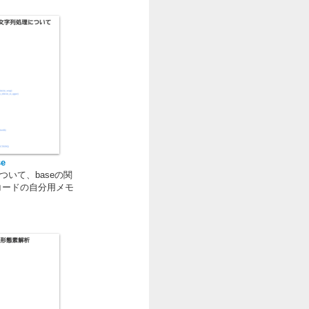
se
ngi}について、baseの関
コードの自分用メモ