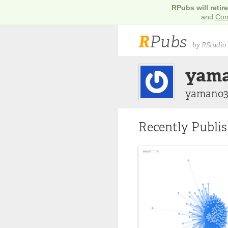
RPubs will retir
and
Con
R
Pubs
by RStudio
yama
yamano3
Recently Publi